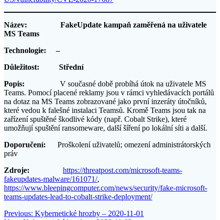
Název: FakeUpdate kampaň zaměřená na uživatele
MS Teams
Technologie: –
Důležitost: Střední
Popis:
V současné době probíhá útok na uživatele MS
Teams. Pomocí placené reklamy jsou v rámci vyhledávacích portálů
na dotaz na MS Teams zobrazované jako první inzeráty útočníků,
které vedou k falešné instalaci Teamsů. Kromě Teams jsou tak na
zařízení spuštěné škodlivé kódy (např. Cobalt Strike), které
umožňují spuštění ransomeware, další šíření po lokální síti a další.
Doporučení:
Proškolení uživatelů; omezení administrátorských
práv
Zdroje:
https://threatpost.com/microsoft-teams-
fakeupdates-malware/161071/
,
https://www.bleepingcomputer.com/news/security/fake-microsoft-
teams-updates-lead-to-cobalt-strike-deployment/
Post
Previous
Previous:
Kybernetické hrozby – 2020-11-01