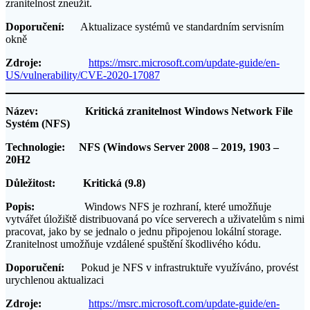
zranitelnost zneužít.
Doporučení:
Aktualizace systémů ve standardním servisním
okně
Zdroje:
https://msrc.microsoft.com/update-guide/en-
US/vulnerability/CVE-2020-17087
Název: Kritická zranitelnost Windows Network File
Systém (NFS)
Technologie: NFS (Windows Server 2008 – 2019, 1903 –
20H2
Důležitost: Kritická (9.8)
Popis:
Windows NFS je rozhraní, které umožňuje
vytvářet úložiště distribuovaná po více serverech a uživatelům s nimi
pracovat, jako by se jednalo o jednu připojenou lokální storage.
Zranitelnost umožňuje vzdálené spuštění škodlivého kódu.
Doporučení:
Pokud je NFS v infrastruktuře využíváno, provést
urychlenou aktualizaci
Zdroje:
https://msrc.microsoft.com/update-guide/en-