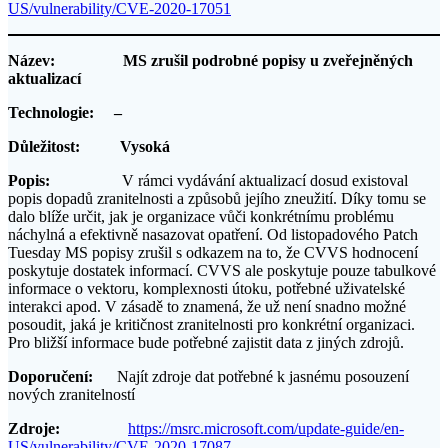
US/vulnerability/CVE-2020-17051
Název: MS zrušil podrobné popisy u zveřejněných
aktualizací
Technologie: –
Důležitost: Vysoká
Popis:
V rámci vydávání aktualizací dosud existoval
popis dopadů zranitelnosti a způsobů jejího zneužití. Díky tomu se
dalo blíže určit, jak je organizace vůči konkrétnímu problému
náchylná a efektivně nasazovat opatření. Od listopadového Patch
Tuesday MS popisy zrušil s odkazem na to, že CVVS hodnocení
poskytuje dostatek informací. CVVS ale poskytuje pouze tabulkové
informace o vektoru, komplexnosti útoku, potřebné uživatelské
interakci apod. V zásadě to znamená, že už není snadno možné
posoudit, jaká je kritičnost zranitelnosti pro konkrétní organizaci.
Pro bližší informace bude potřebné zajistit data z jiných zdrojů.
Doporučení:
Najít zdroje dat potřebné k jasnému posouzení
nových zranitelností
Zdroje:
https://msrc.microsoft.com/update-guide/en-
US/vulnerability/CVE-2020-17087